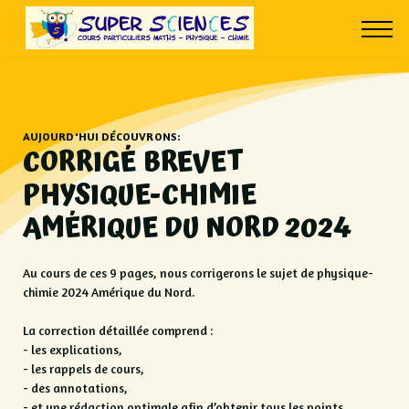
À PROPOS
CONTACT
CONNEXION
AUJOURD'HUI DÉCOUVRONS:
CORRIGÉ BREVET
PHYSIQUE-CHIMIE
AMÉRIQUE DU NORD 2024
Au cours de ces 9 pages, nous corrigerons le sujet de physique-
chimie 2024 Amérique du Nord.
La correction détaillée comprend :
- les explications,
- les rappels de cours,
- des annotations,
- et une rédaction optimale afin d’obtenir tous les points.